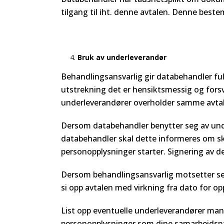
tilgang til iht. denne avtalen. Denne best
Bruk av underleverandør
Behandlingsansvarlig gir databehandler ful
utstrekning det er hensiktsmessig og forsva
underleverandører overholder samme avtal
Dersom databehandler benytter seg av unde
databehandler skal dette informeres om skr
personopplysninger starter. Signering av d
Dersom behandlingsansvarlig motsetter seg 
si opp avtalen med virkning fra dato for o
List opp eventuelle underleverandører man 
personopplysninger som dine samarbeidspa