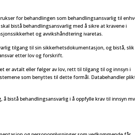
trukser for behandlingen som behandlingsansvarlig til enhv
skal bistå behandlingsansvarlig med å sikre at kravene i
asjonssikkerhet og avvikshåndtering ivaretas.
rlig tilgang til sin sikkerhetsdokumentasjon, og bistå, slik
nsvar etter lov og forskrift.
 avtalt eller følger av lov, rett til tilgang til og innsyn i
temene som benyttes til dette formål. Databehandler plik
 å bistå behandlingsansvarlig i å oppfylle krav til innsyn mv.
umentasjon og personopplysninger som vedkommende får