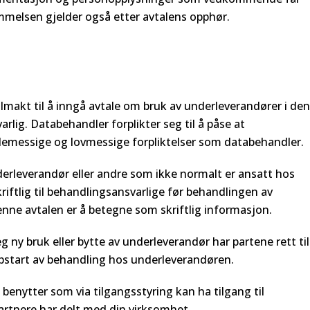
emmelsen gjelder også etter avtalens opphør.
lmakt til å inngå avtale om bruk av underleverandører i den
rlig. Databehandler forplikter seg til å påse at
emessige og lovmessige forpliktelser som databehandler.
rleverandør eller andre som ikke normalt er ansatt hos
iftlig til behandlingsansvarlige før behandlingen av
enne avtalen er å betegne som skriftlig informasjon.
ny bruk eller bytte av underleverandør har partene rett til
ppstart av behandling hos underleverandøren.
benytter som via tilgangsstyring kan ha tilgang til
rtnere har delt med din virksomhet.