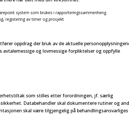
– Sharepoint system som brukes i rapporteringssammenheng
g, registering av timer og prosjekt
tfører oppdrag der bruk av de aktuelle personopplysningen
 avtalemessige og lovmessige forpliktelser og oppfylle
erhetstiltak som stilles etter forordningen, jf. særlig
ssikkerhet. Databehandler skal dokumentere rutiner og an
entasjonen skal være tilgjengelig på behandlingsansvarliges