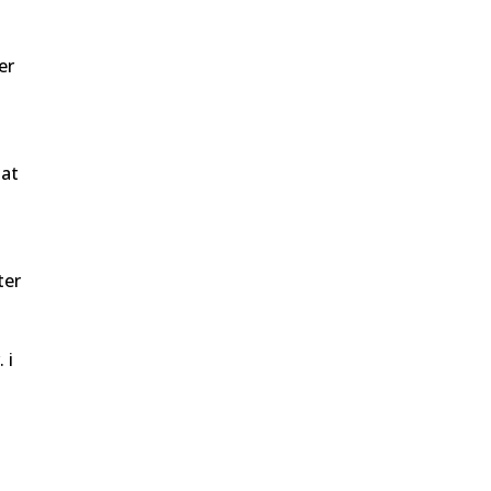
er
 at
ter
 i