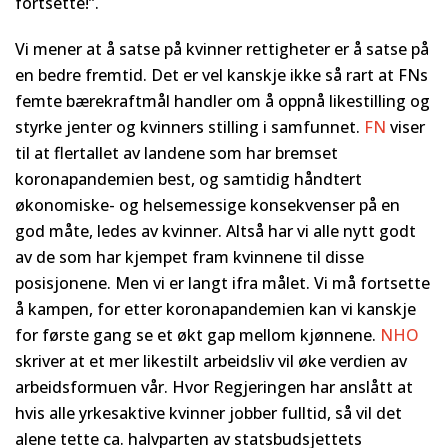
fortsette!”.
Vi mener at å satse på kvinner rettigheter er å satse på
en bedre fremtid. Det er vel kanskje ikke så rart at FNs
femte bærekraftmål handler om å oppnå likestilling og
styrke jenter og kvinners stilling i samfunnet.
FN
viser
til at flertallet av landene som har bremset
koronapandemien best, og samtidig håndtert
økonomiske- og helsemessige konsekvenser på en
god måte, ledes av kvinner. Altså har vi alle nytt godt
av de som har kjempet fram kvinnene til disse
posisjonene. Men vi er langt ifra målet. Vi må fortsette
å kampen, for etter koronapandemien kan vi kanskje
for første gang se et økt gap mellom kjønnene.
NHO
skriver at et mer likestilt arbeidsliv vil øke verdien av
arbeidsformuen vår. Hvor Regjeringen har anslått at
hvis alle yrkesaktive kvinner jobber fulltid, så vil det
alene tette ca. halvparten av statsbudsjettets