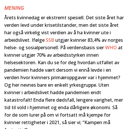
MENING
Årets kvinnedag er ekstremt spesiell. Det siste året har
verden levd under krisetilstander, men det siste året
har også virkelig vist verdien av å ha kvinner ute i
arbeidslivet. Ifølge
SSB
utgjør kvinner 83,4% av norges
helse- og sosialpersonell. På verdensbasis sier
WHO
at
kvinner utgjør 70% av arbeidsstyrken innen
helsesektoren. Kan du se for deg hvordan utfallet av
pandemien hadde vært dersom vi ennå levde i en
verden hvor kvinners primæroppgaver var i hjemmet?
Og her nevnes bare en enkelt yrkesgruppe. Uten
kvinner i arbeidslivet hadde pandemien endt
katastrofalt! Enda flere dødsfall, lengere varighet, mer
tid til vold i hjemmet og enda dårligere økonomi. Så
for de som lurer på om vi fortsatt må kjempe for
kvinner rettigheter i 2021, så sier vi; “Kampen må