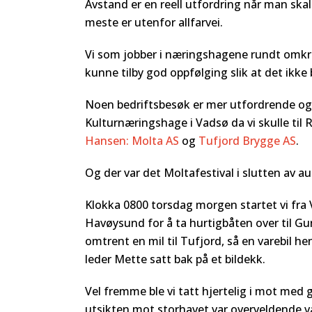
Avstand er en reell utfordring når man skal
meste er utenfor allfarvei.
Vi som jobber i næringshagene rundt omkrin
kunne tilby god oppfølging slik at det ikke
Noen bedriftsbesøk er mer utfordrende og 
Kulturnæringshage i Vadsø da vi skulle til 
Hansen: Molta AS
og
Tufjord Brygge AS
.
Og der var det Moltafestival i slutten av au
Klokka 0800 torsdag morgen startet vi fra Va
Havøysund for å ta hurtigbåten over til Gu
omtrent en mil til Tufjord, så en varebil hen
leder Mette satt bak på et bildekk.
Vel fremme ble vi tatt hjertelig i mot med
utsikten mot storhavet var overveldende vak