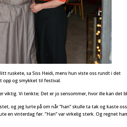
itt ruskete, sa Siss Heidi, mens hun viste oss rundt i det
 opp og smykket til festival.
 viktig. Vi tenkte; Det er jo sensommer, hvor ille kan det bl
tet, og jeg lurte på om når ”han” skulle ta tak og kaste oss
 ute en vinterdag før. ”Han” var virkelig sterk. Og regnet ha