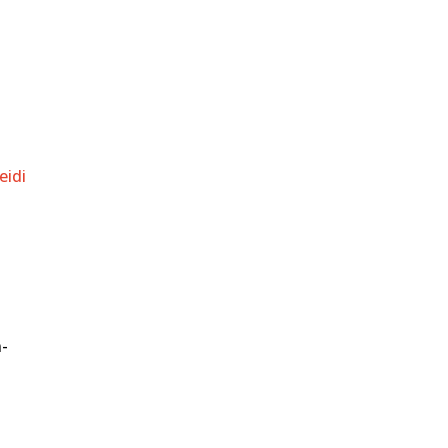
eidi
n-