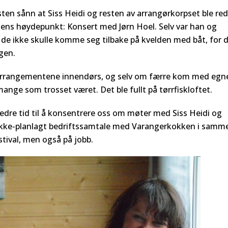
ten sånn at Siss Heidi og resten av arrangørkorpset ble re
valens høydepunkt: Konsert med Jørn Hoel. Selv var han og
 de ikke skulle komme seg tilbake på kvelden med båt, for 
rgen.
alarrangementene innendørs, og selv om færre kom med egn
mange som trosset været. Det ble fullt på tørrfiskloftet.
edre tid til å konsentrere oss om møter med Siss Heidi og
en ikke-planlagt bedriftssamtale med Varangerkokken i samm
stival, men også på jobb.