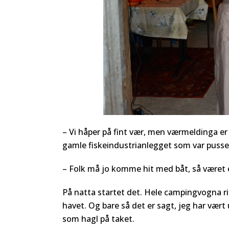
– Vi håper på fint vær, men værmeldinga er l
gamle fiskeindustrianlegget som var pusset
– Folk må jo komme hit med båt, så været er
På natta startet det. Hele campingvogna ris
havet. Og bare så det er sagt, jeg har vært
som hagl på taket.