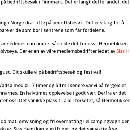
 på bedriftsbesøk i Finnmark. Det er langt dette landet, det
g i Norge drar ofte på bedriftsbesøk. Det er viktig for å
 bare er de som bor i sentrene som får fordelene.
annerledes enn andre. Sånn ble det for oss i Hermetikken
Rolvsøya. Der er en av våre medlemsbedrifter ledet av
Siss H
gust. Dit skulle vi på bedriftsbesøk og festival!
dsø med bil. 7 timer og 54 mil senere var vi på fergeleiet i
nnarnes. En halvtimes opplevelse i godt vær. Derfra er det
tet oss. Det var ikke plass til alle i forsetet, så Hermetikke
 god mat, omvisning og fri overnatting i ei campingvogn der
ker. Siss Heidi kan gjestfrihet, og det var viktig å se