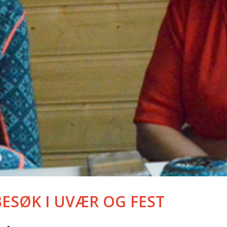
BESØK I UVÆR OG FEST