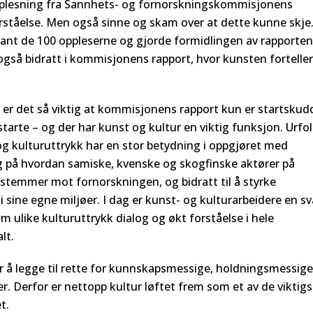
 opplesning fra Sannhets- og fornorskningskommisjonens
forståelse. Men også sinne og skam over at dette kunne skje
blant de 100 oppleserne og gjorde formidlingen av rapporten
gså bidratt i kommisjonens rapport, hvor kunsten fortelle
r er det så viktig at kommisjonens rapport kun er startskud
tarte – og der har kunst og kultur en viktig funksjon. Urfo
 og kulturuttrykk har en stor betydning i oppgjøret med
ig på hvordan samiske, kvenske og skogfinske aktører på
tstemmer mot fornorskningen, og bidratt til å styrke
i sine egne miljøer. I dag er kunst- og kulturarbeidere en s
 ulike kulturuttrykk dialog og økt forståelse i hele
lt.
r å legge til rette for kunnskapsmessige, holdningsmessige
 Derfor er nettopp kultur løftet frem som et av de viktigs
t.