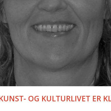
KUNST- OG KULTURLIVET ER K