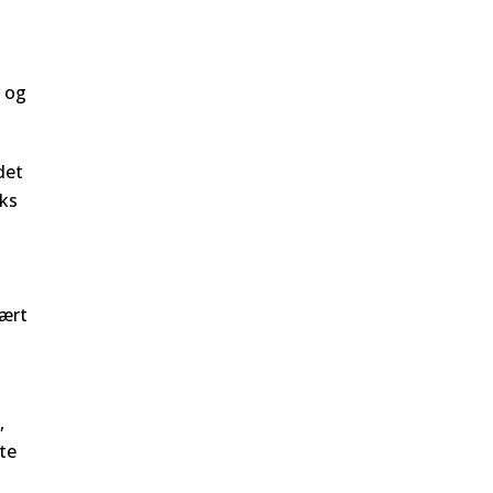
.
r og
det
lks
vært
,
te