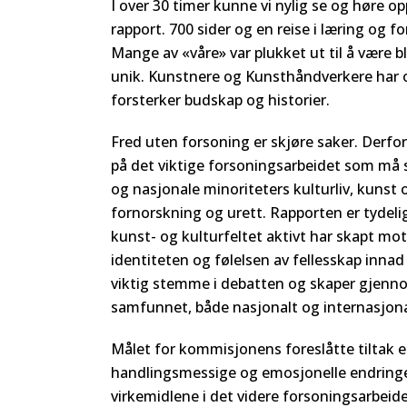
I over 30 timer kunne vi nylig se og høre
rapport. 700 sider og en reise i læring og 
Mange av «våre» var plukket ut til å være 
unik. Kunstnere og Kunsthåndverkere har o
forsterker budskap og historier.
Fred uten forsoning er skjøre saker. Derfo
på det viktige forsoningsarbeidet som må s
og nasjonale minoriteters kulturliv, kunst
fornorskning og urett. Rapporten er tydel
kunst- og kulturfeltet aktivt har skapt mo
identiteten og følelsen av fellesskap innad 
viktig stemme i debatten og skaper gjennom
samfunnet, både nasjonalt og internasjona
Målet for kommisjonens foreslåtte tiltak e
handlingsmessige og emosjonelle endringer.
virkemidlene i det videre forsoningsarbeide