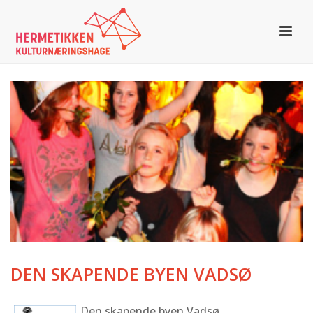
DEN SKAPENDE BYEN VADSØ
Den skapende byen Vadsø