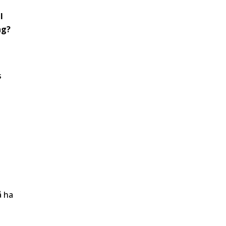
l
ng?
s
å ha