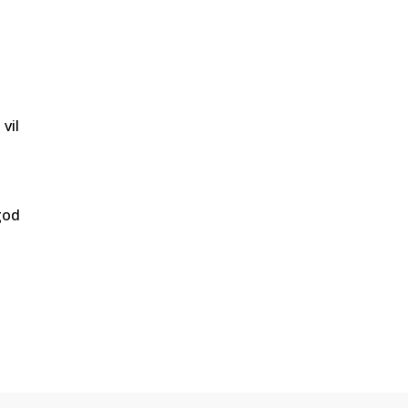
vil
god