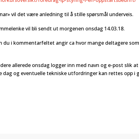
o/kursoversikt/foredrag-ip-styring-i-en-oppstartsbedrift/
 vil det være anledning til å stille spørsmål underveis.
ømmelenke vil bli sendt ut morgenen onsdag 14.03.18.
om du i kommentarfeltet angir ca hvor mange deltagere som 
 dere allerede onsdag logger inn med navn og e-post slik at
e dag og eventuelle tekniske utfordringer kan rettes opp i 