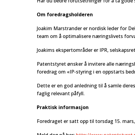
Har du bedre forutsetninger for å ta gode 
Om foredragsholderen
Joakim Marstrander er nordisk leder for Del
team om å optimalisere næringslivets forva
Joakims ekspertområder er IPR, selskapsret
Patentstyret ønsker å invitere alle nærings
foredrag om «IP-styring i en oppstarts bedr
Dette er en god anledning til å samle dere
faglig relevant påfyll.
Praktisk informasjon
Foredraget er satt opp til torsdag 15. mars,