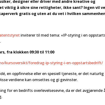
usiker, designer eller driver med andre kreative og
 viktig å sikre sine rettigheter, ikke sant? Ingen vil ve
skaperverk gratis og uten at du vet i hvilken sammenhe
atentstyret
inviterer til med tema: «IP-styring i en oppstart
.
s, fra klokken 09:30 til 11:00
o/kursoversikt/foredrag-ip-styring-i-en-oppstartsbedrift/
é, en oppfinnelse eller en spesiell tjeneste, er det naturlig
Disse verdiene kan omsettes og gi gevinster.
ng for en bedrifts overlevelsesevne, da er det avgjørende 
g.