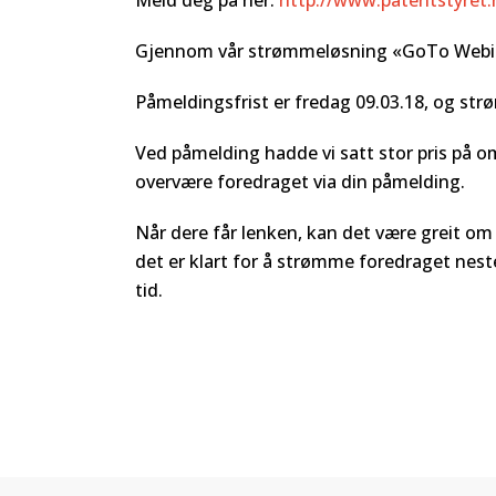
Meld deg på her:
http://www.patentstyret.n
Gjennom vår strømmeløsning «GoTo Webinar»
Påmeldingsfrist er fredag 09.03.18, og str
Ved påmelding hadde vi satt stor pris på 
overvære foredraget via din påmelding.
Når dere får lenken, kan det være greit om
det er klart for å strømme foredraget nest
tid.