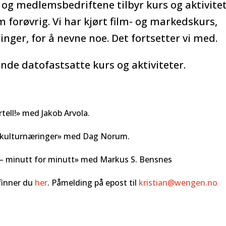
g medlemsbedriftene tilbyr kurs og aktivite
orøvrig. Vi har kjørt film- og markedskurs,
nger, for å nevne noe. Det fortsetter vi med.
nde datofastsatte kurs og aktiviteter.
rtell!» med Jakob Arvola.
r kulturnæringer» med Dag Norum.
 – minutt for minutt» med Markus S. Bensnes
finner du
her
. Påmelding på epost til
kristian@wengen.no