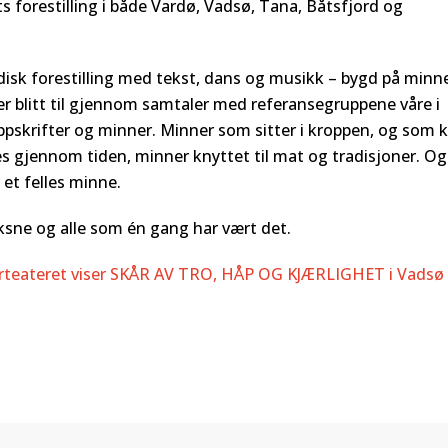
 forestilling i både Vardø, Vadsø, Tana, Båtsfjord og
odisk forestilling med tekst, dans og musikk – bygd på minn
er blitt til gjennom samtaler med referansegruppene våre i
skrifter og minner. Minner som sitter i kroppen, og som 
s gjennom tiden, minner knyttet til mat og tradisjoner. Og
 et felles minne.
ksne og alle som én gang har vært det.
teateret viser SKÅR AV TRO, HÅP OG KJÆRLIGHET i Vadsø