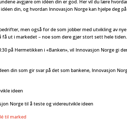
 kundene avgjøre om idéen din er god. Her vil du lære hvorda
e idéen din, og hvordan Innovasjon Norge kan hjelpe deg på
 bedrifter, men også for de som jobber med utvikling av nye
 få ut i markedet – noe som dere gjør stort sett hele tiden.
18:30 på Hermetikken i «Banken», vil Innovasjon Norge gi de
 ideen din som gir svar på det som bankene, Innovasjon Nor
vikle ideen
on Norge til å teste og videreutvikle ideen
dé til marked