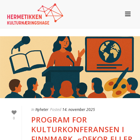
In
Nyheter
Posted
14. november 2025
PROGRAM FOR
0
KULTURKONFERANSEN I
FINNMARK, «DEKOR ELLER