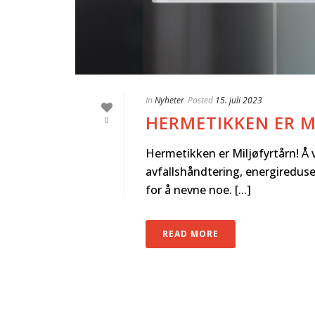
In
Nyheter
Posted
15. juli 2023
HERMETIKKEN ER M
0
Hermetikken er Miljøfyrtårn! Å v
avfallshåndtering, energireduse
for å nevne noe. [...]
READ MORE