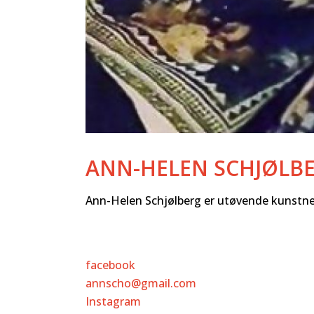
ANN-HELEN SCHJØLB
Ann-Helen Schjølberg er utøvende kunstne
facebook
annscho@gmail.com
Instagram