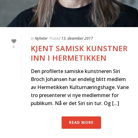
In
Nyheter
Posted
13. desember 2017
KJENT SAMISK KUNSTNER
0
INN I HERMETIKKEN
Den profilerte samiske kunstneren Siri
Broch Johansen har endelig blitt medlem
av Hermetikken Kulturnæringshage. Vane
tro presenterer vi nye medlemmer for
publikum. Nå er det Siri sin tur. Og [...]
READ MORE