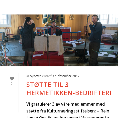
In
Nyheter
Posted
11. desember 2017
STØTTE TIL 3
0
HERMETIKKEN-BEDRIFTER!
Vi gratulerer 3 av våre medlemmer med
støtte fra Kulturnæringsstiftelsen: – Rein
Lyd v/Kim-Erling Johansen i Varangerbotn