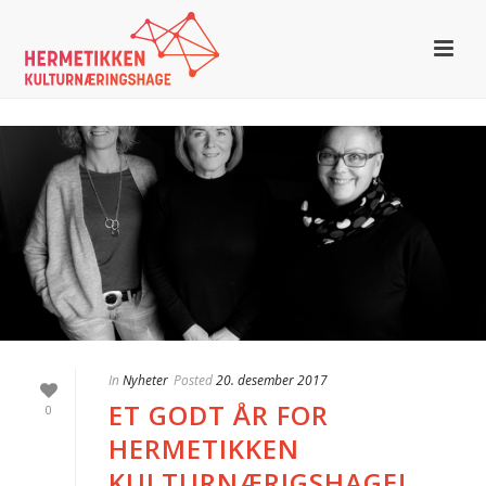
In
Nyheter
Posted
20. desember 2017
ET GODT ÅR FOR
0
HERMETIKKEN
KULTURNÆRIGSHAGE!