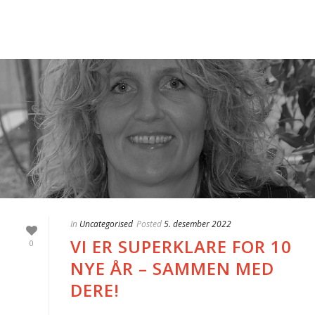
In
Uncategorised
Posted
5. desember 2022
VI ER SUPERKLARE FOR 10
0
NYE ÅR – SAMMEN MED
DERE!